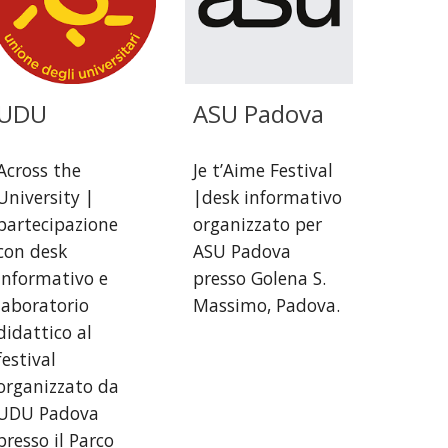
UDU
ASU Padova
Across the
Je t’Aime Festival
University |
|desk informativo
partecipazione
organizzato per
con desk
ASU Padova
informativo e
presso Golena S.
laboratorio
Massimo, Padova.
didattico al
festival
organizzato da
UDU Padova
presso il Parco