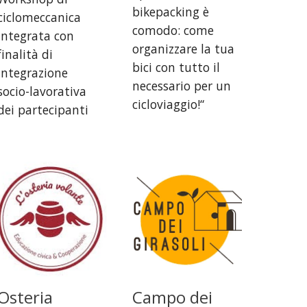
bikepacking è
ciclomeccanica
comodo: come
integrata con
organizzare la tua
finalità di
bici con tutto il
integrazione
necessario per un
socio-lavorativa
cicloviaggio!“
dei partecipanti
Osteria
Campo dei