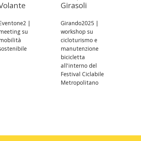
Volante
Girasoli
Eventone2 |
Girando2025
|
meeting su
workshop su
mobilità
cicloturismo e
sostenibile
manutenzione
biciclet
ta
all'interno del
Festival Ciclabile
Metropolitano