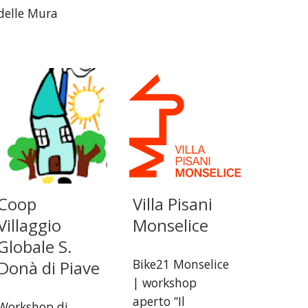
delle Mura
Coop
Villa Pisani
Villaggio
Monselice
Globale S.
Bike21 Monselice
Donà di Piave
| w
orkshop
aperto “Il
Workshop di