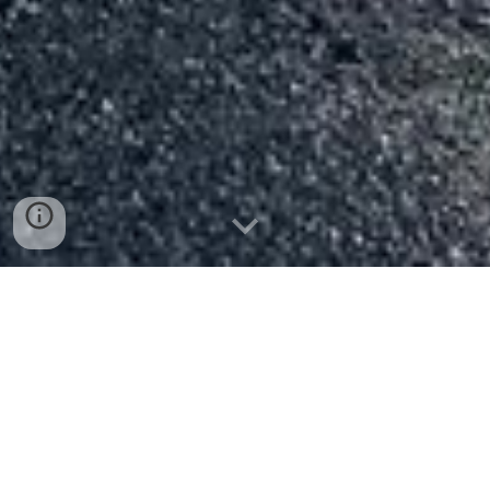
NEWS
ABC della Bici è
tornato! iscrizioni
qui